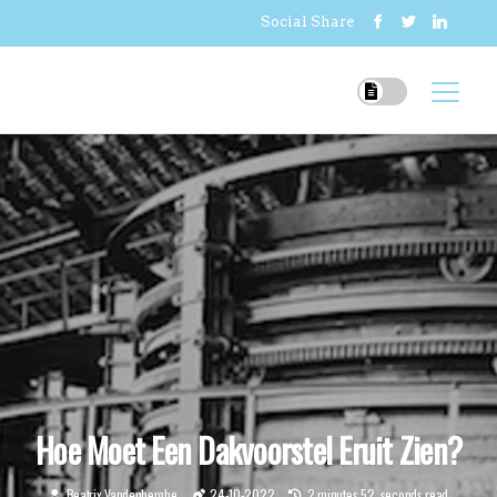
Social Share
Hoe Moet Een Dakvoorstel Eruit Zien?
Beatrix Vandenberghe
24-10-2022
2 minutes 52, seconds read