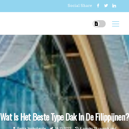
Social Share
Wat Is Het Beste Type Dak In De Filippijnen?
Beatrix Vandenberghe
24-10-2022
4 minutes 39, seconds read