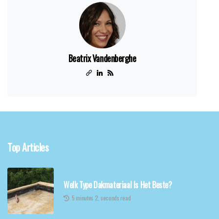
Beatrix Vandenberghe
Top Articles
Welk Type Dakmateriaal Is Het Beste?
5 minutes 2, seconds read