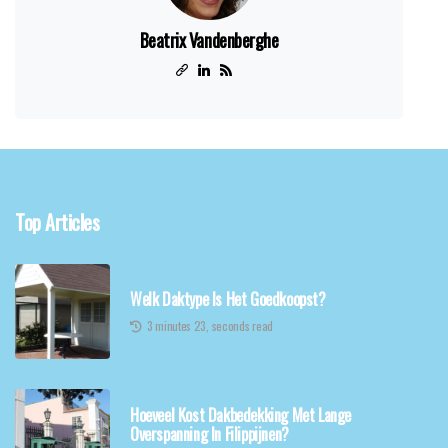
Beatrix Vandenberghe
Top Articles
Welk Daktype Is Het Goedkoopst?
3 minutes 23, seconds read
Hoeveel Kost Dakbedekking Met Lange
Overspanning In Filippijnen?