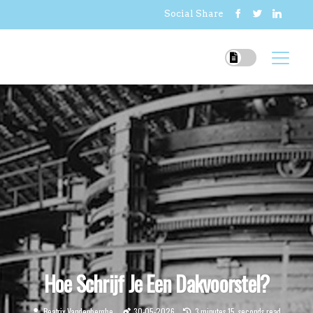
Social Share
Hoe Schrijf Je Een Dakvoorstel?
Beatrix Vandenberghe
30-05-2026
3 minutes 15, seconds read