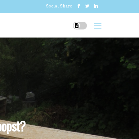
Social Share
oopst?