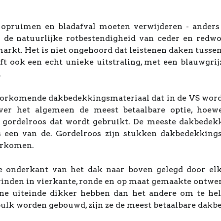
 opruimen en bladafval moeten verwijderen - anders
 de natuurlijke rotbestendigheid van ceder en redwo
rkt. Het is niet ongehoord dat leistenen daken tussen 
eft ook een echt unieke uitstraling, met een blauwgrij
.
voorkomende dakbedekkingsmateriaal dat in de VS wor
over het algemeen de meest betaalbare optie, hoew
e gordelroos dat wordt gebruikt. De meeste dakbedekk
es een van de. Gordelroos zijn stukken dakbedekking
orkomen.
e onderkant van het dak naar boven gelegd door elk
vinden in vierkante, ronde en op maat gemaakte ontwer
e uiteinde dikker hebben dan het andere om te hel
lk worden gebouwd, zijn ze de meest betaalbare dakbede