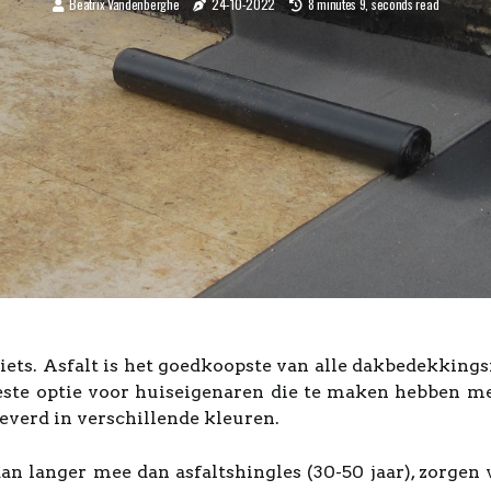
Beatrix Vandenberghe
24-10-2022
8 minutes 9, seconds read
niets. Asfalt is het goedkoopste van alle dakbedekkin
 beste optie voor huiseigenaren die te maken hebben m
everd in verschillende kleuren.
n langer mee dan asfaltshingles (30-50 jaar), zorgen 