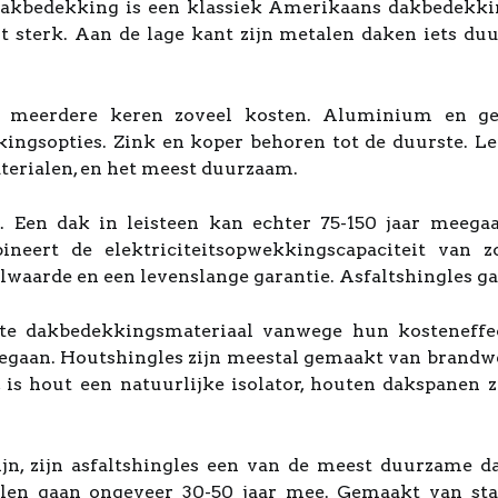
dakbedekking is een klassiek Amerikaans dakbedekking
t sterk. Aan de lage kant zijn metalen daken iets duu
meerdere keren zoveel kosten. Aluminium en geg
ngsopties. Zink en koper behoren tot de duurste. Leis
erialen, en het meest duurzaam.
. Een dak in leisteen kan echter 75-150 jaar meega
ineert de elektriciteitsopwekkingscapaciteit van
elwaarde en een levenslange garantie. Asfaltshingles g
ste dakbedekkingsmateriaal vanwege hun kosteneffec
eegaan. Houtshingles zijn meestal gemaakt van brandwe
, is hout een natuurlijke isolator, houten dakspanen
ijn, zijn asfaltshingles een van de meest duurzame 
en gaan ongeveer 30-50 jaar mee. Gemaakt van staal