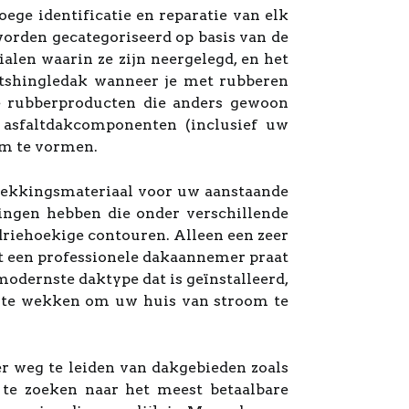
ge identificatie en reparatie van elk
rden gecategoriseerd op basis van de
alen waarin ze zijn neergelegd, en het
altshingledak wanneer je met rubberen
e rubberproducten die anders gewoon
 asfaltdakcomponenten (inclusief uw
em te vormen.
edekkingsmateriaal voor uw aanstaande
ingen hebben die onder verschillende
driehoekige contouren. Alleen een zeer
t een professionele dakaannemer praat
modernste daktype dat is geïnstalleerd,
p te wekken om uw huis van stroom te
r weg te leiden van dakgebieden zoals
te zoeken naar het meest betaalbare