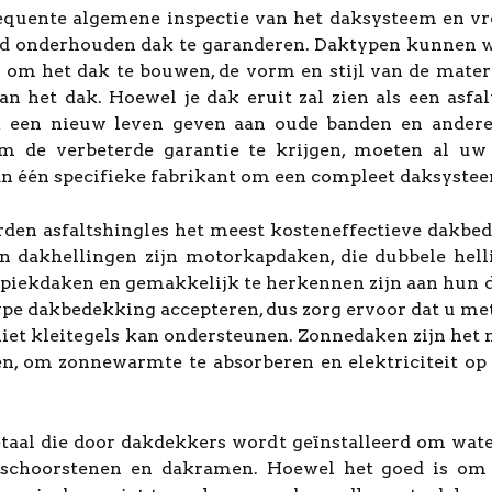
uente algemene inspectie van het daksysteem en vroe
d onderhouden dak te garanderen. Daktypen kunnen wo
om het dak te bouwen, de vorm en stijl van de materi
an het dak. Hoewel je dak eruit zal zien als een asf
ijk een nieuw leven geven aan oude banden en ander
 de verbeterde garantie te krijgen, moeten al uw
van één specifieke fabrikant om een compleet daksyste
orden asfaltshingles het meest kosteneffectieve dakb
n dakhellingen zijn motorkapdaken, die dubbele hell
, piekdaken en gemakkelijk te herkennen zijn aan hun 
pe dakbedekking accepteren, dus zorg ervoor dat u me
niet kleitegels kan ondersteunen. Zonnedaken zijn het 
en, om zonnewarmte te absorberen en elektriciteit o
etaal die door dakdekkers wordt geïnstalleerd om wate
 schoorstenen en dakramen. Hoewel het goed is om 