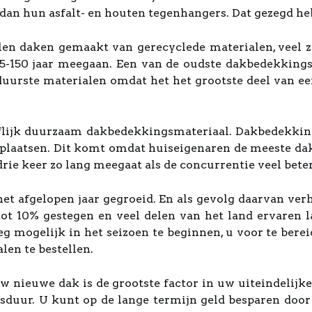
dan hun asfalt- en houten tegenhangers. Dat gezegd heb
len daken gemaakt van gerecyclede materialen, veel z
5-150 jaar meegaan. Een van de oudste dakbedekkingsm
 duurste materialen omdat het het grootste deel van ee
flijk duurzaam dakbedekkingsmateriaal. Dakbedekking
rtplaatsen. Dit komt omdat huiseigenaren de meeste d
ie keer zo lang meegaat als de concurrentie veel beter
et afgelopen jaar gegroeid. En als gevolg daarvan ver
 tot 10% gestegen en veel delen van het land ervaren l
eg mogelijk in het seizoen te beginnen, u voor te be
len te bestellen.
w nieuwe dak is de grootste factor in uw uiteindelijk
duur. U kunt op de lange termijn geld besparen door 