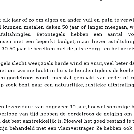
elk jaar of zo om algen en ander vuil en puin te verwij
 kunnen metalen daken 50 jaar of langer meegaan, wa
sfaltshingles. Betontegels hebben een aantal v
sen met een beperkt budget, maar liever asfaltshing
30-50 jaar te bereiken met de juiste zorg - en het vere
ls slecht weer, zoals harde wind en vuur, veel beter 
ctief om warme lucht in huis te houden tijdens de koel
ten gordelroos wordt meestal gemaakt van ceder of re
op zoek bent naar een natuurlijke, rustieke uitstrali
n levensduur van ongeveer 30 jaar, hoewel sommige h
rloop van tijd hebben de gordelroos de neiging om te
dat best aantrekkelijk is. Hoewel het goed bestand is 
l zijn behandeld met een vlamvertrager. Ze hebben oo