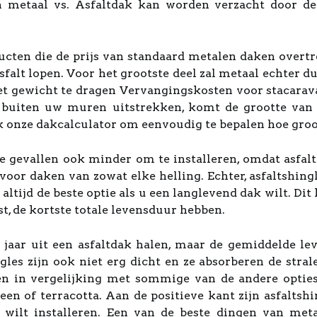
n metaal vs. Asfaltdak kan worden verzacht door de 
ucten die de prijs van standaard metalen daken overt
asfalt lopen. Voor het grootste deel zal metaal echter d
 het gewicht te dragen Vervangingskosten voor stacara
ch buiten uw muren uitstrekken, komt de grootte va
 onze dakcalculator om eenvoudig te bepalen hoe groo
e gevallen ook minder om te installeren, omdat asfal
oor daken van zowat elke helling. Echter, asfaltshing
t altijd de beste optie als u een langlevend dak wilt. D
st, de kortste totale levensduur hebben.
aar uit een asfaltdak halen, maar de gemiddelde lev
ingles zijn ook niet erg dicht en ze absorberen de stra
en in vergelijking met sommige van de andere opties 
n of terracotta. Aan de positieve kant zijn asfaltsh
wilt installeren. Een van de beste dingen van meta