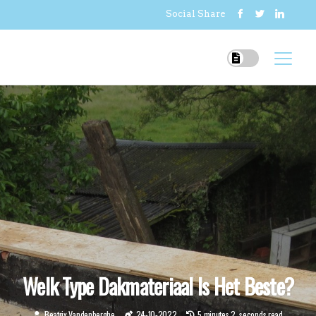
Social Share
Welk Type Dakmateriaal Is Het Beste?
Beatrix Vandenberghe
24-10-2022
5 minutes 2, seconds read