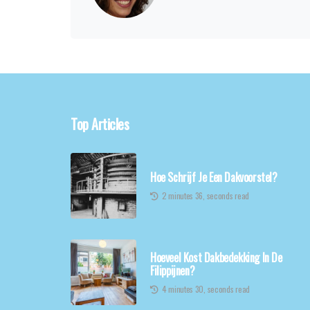
Top Articles
Hoe Schrijf Je Een Dakvoorstel?
2 minutes 36, seconds read
Hoeveel Kost Dakbedekking In De
Filippijnen?
4 minutes 30, seconds read