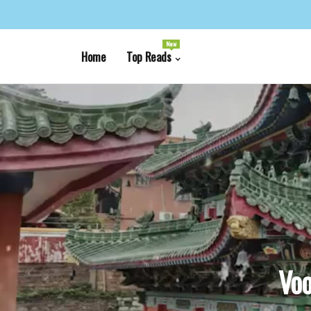
New
Home
Top Reads
Voo