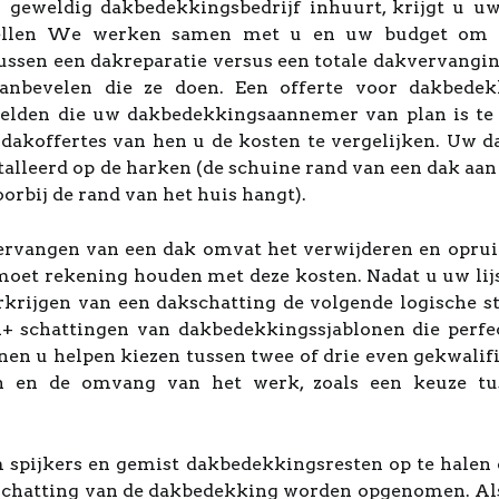
 geweldig dakbedekkingsbedrijf inhuurt, krijgt u u
ellen We werken samen met u en uw budget om u
 tussen een dakreparatie versus een totale dakvervan
aanbevelen die ze doen. Een offerte voor dakbed
elden die uw dakbedekkingsaannemer van plan is t
n dakoffertes van hen u de kosten te vergelijken. Uw 
alleerd op de harken (de schuine rand van een dak aan
orbij de rand van het huis hangt).
vervangen van een dak omvat het verwijderen en opru
oet rekening houden met deze kosten. Nadat u uw lij
erkrijgen van een dakschatting de volgende logische s
1+ schattingen van dakbedekkingssjablonen die perfe
n u helpen kiezen tussen twee of drie even gekwalif
n en de omvang van het werk, zoals een keuze tus
 om spijkers en gemist dakbedekkingsresten op te hale
 schatting van de dakbedekking worden opgenomen. Als 